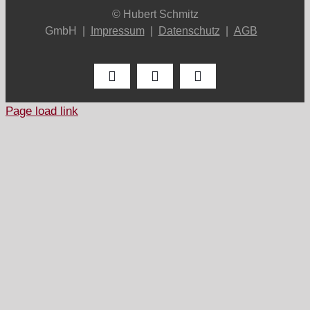
© Hubert Schmitz
GmbH |
Impressum
|
Datenschutz
|
AGB
Facebook
Instagram
LinkedIn
Page load link