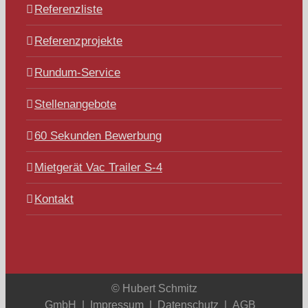
Referenzliste
Referenzprojekte
Rundum-Service
Stellenangebote
60 Sekunden Bewerbung
Mietgerät Vac Trailer S-4
Kontakt
© Hubert Schmitz
GmbH |
Impressum
|
Datenschutz
|
AGB