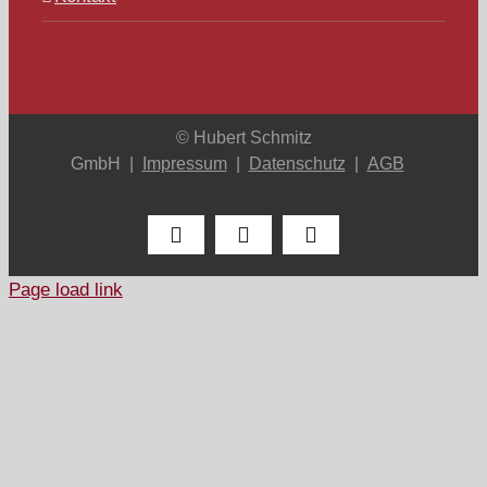
© Hubert Schmitz
GmbH |
Impressum
|
Datenschutz
|
AGB
Facebook
Instagram
LinkedIn
Page load link