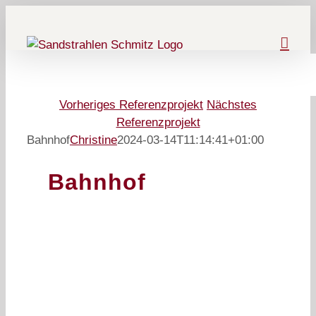
Zum
Inhalt
springen
Vorheriges Referenzprojekt
Nächstes
Referenzprojekt
Bahnhof
Christine
2024-03-14T11:14:41+01:00
Bahnhof