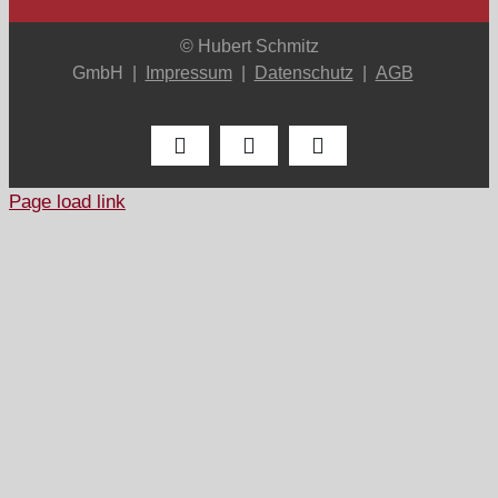
© Hubert Schmitz
GmbH |
Impressum
|
Datenschutz
|
AGB
Facebook
Instagram
LinkedIn
Page load link